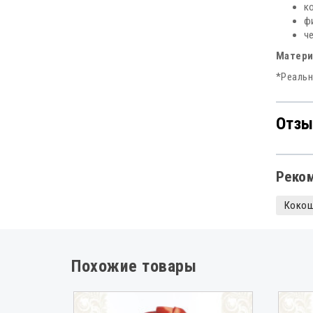
к
ф
ч
Матери
*Реальн
Отзы
Реко
Коко
Похожие товары