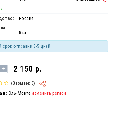
ии
дство:
Россия
 на
8 шт.
й срок отправки 3-5 дней
2 150 р.
+
(Отзывы: 0)
 в:
Эль-Монте
изменить регион