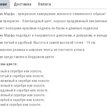
ание
Доставка
Оплата
к Марфа - прекрасное завершение женского славянского образа!
ем прекрасно - благородный цвет, хорошо продуманный лаконичны
ет кокошник красивая поднизь из бусин и длинные подвески.
к Марфа подойдет и понравится и девочкам, и девушкам, и женщи
к легкий и удобный. Высота в самой высокой точке - 10 см.
ирокая резинка и широкие ленты из плотного атласа.
к представлен в бордовом цвете.
ны цвета:
елый в серебре или золоте;
елтый в серебре или золоте;
ранжевый в серебре или золоте;
расный в серебре или золоте;
ордовый в серебре или золоте;
еленый в серебре или золоте;
олубой в серебре или золоте,
иний в серебре или золоте;