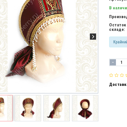
В налич
Произво
Остаток
складе:
Крайни
-
Доставка