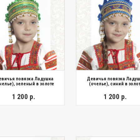
евичья повязка Ладушка
Девичья повязка Ладу
челье), зеленый в золоте
(очелье), синий в золо
1 200 р.
1 200 р.