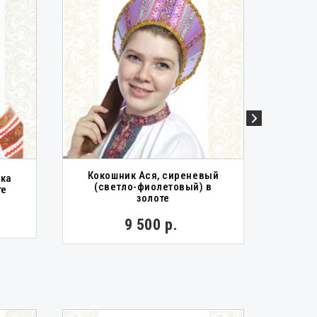
Кокошник Ася, сиреневый
шка
Коко
(светло-фиолетовый) в
те
золоте
9 500 р.