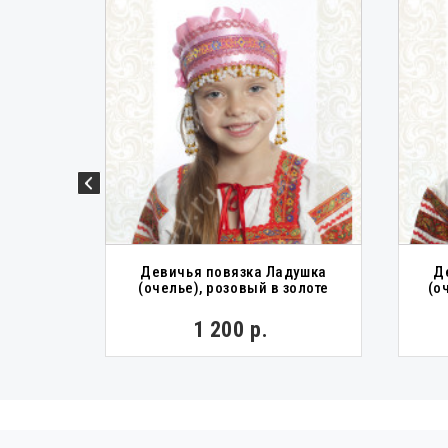
трейч,
Девичья повязка Ладушка
Д
(очелье), розовый в золоте
(о
00 р.
1 200 р.