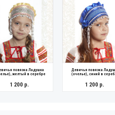
евичья повязка Ладушка
Девичья повязка Ладу
челье), желтый в серебре
(очелье), синий в сере
1 200 р.
1 200 р.