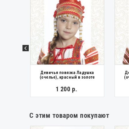
убой с
Девичья повязка Ладушка
Д
(очелье), красный в золоте
(о
1 200 р.
С этим товаром покупают