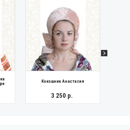
шка
Коко
Кокошник Анастасия
бре
3 250 р.