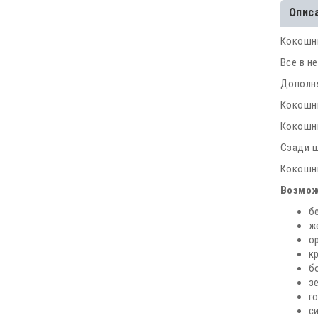
Опис
Кокошни
Все в н
Дополня
Кокошни
Кокошни
Сзади ш
Кокошни
Возмож
б
ж
о
к
б
з
г
с