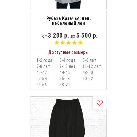
Рубаха Казачья, лен,
небеленый лен
3 200 р.
5 500 р.
от
до
Доступные размеры
1-2 года
3-4 года
5-6 лет
7-8 лет
9-10 лет
11-12 лет
40-42
44-46
48-50
52-54
56-58
60-62
64-66
68-70