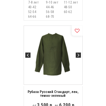
7-8 лет
9-10 лет
11-12 лет
40-42
44-46
48-50
52-54
56-58
60-62
64-66
68-70
Рубаха Русский Стандарт, лен,
темно-зеленый
3 500 р.
6 200 р.
от
до