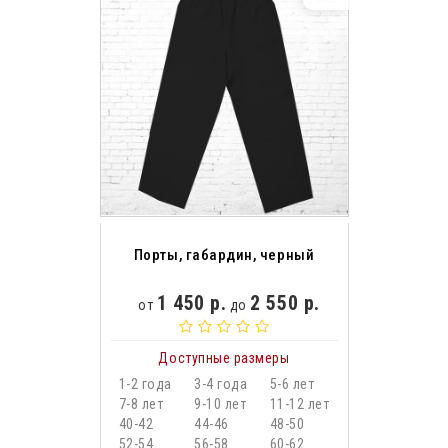
Порты, габардин, черный
1 450 р.
2 550 р.
от
до
Доступные размеры
1-2 года
3-4 года
5-6 лет
7-8 лет
9-10 лет
11-12 лет
40-42
44-46
48-50
52-54
56-58
60-62