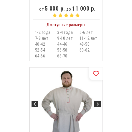
5 000 р.
11 000 р.
от
до
Доступные размеры
1-2 года
3-4 года
5-6 лет
7-8 лет
9-10 лет
11-12 лет
40-42
44-46
48-50
52-54
56-58
60-62
64-66
68-70