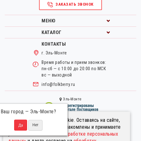
ЗАКАЗАТЬ ЗВОНОК
МЕНЮ
КАТАЛОГ
КОНТАКТЫ
г. Эль-Монте
Время работы и прием звонков:
пн-сб — с 10:00 до 20:00 по МСК
вс — выходной
info@folkberry.ru
Эль-Монте
Ваш город —
Эль-Монте
?
Мы используем файлы cookie. Оставаясь на сайте,
Правовая информация.
вы подтверждаете, что ознакомлены и принимаете
Пользовательское соглашение.
условия
«Положения об обработке персональных
Политика в отношении обработки персональных данных.
данных»
и даете согласие на
обработку