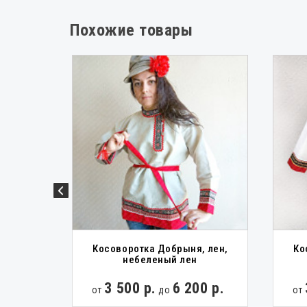
Славя
Похожие товары
Русск
к, лён
Косоворотка Добрыня, лен,
Ко
ный
небеленый лен
0 р.
3 500 р.
6 200 р.
от
до
от