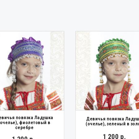
евичья повязка Ладушка
Девичья повязка Ладу
(очелье), фиолетовый в
(очелье), зеленый в зол
серебре
1 200 р.