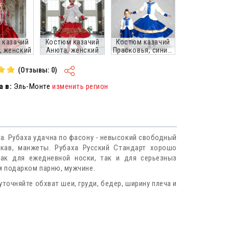
 казачий
Костюм казачий
Костюм казачий
, женский
Анюта, женский
Прасковья, синий,
женский
(Отзывы: 0)
 в:
Эль-Монте
изменить регион
а. Рубаха удачна по фасону - невысокий свободный
укав, манжеты. Рубаха Русский Стандарт хорошо
как для ежедневной носки, так и для серьезныз
м подарком парню, мужчине.
уточняйте обхват шеи, груди, бедер, ширину плеча и