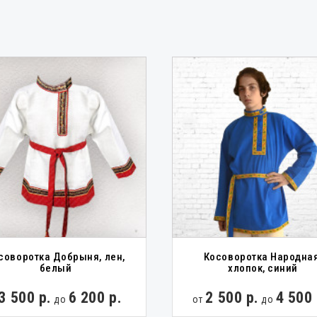
нские рубахи
Детские славянские рубахи
Старославянские 
ий Стандарт
Казачьи костюмы
Казачьи костюмы
соворотка Добрыня, лен,
Косоворотка Народная
белый
хлопок, синий
3 500 р.
6 200 р.
2 500 р.
4 500 
до
от
до