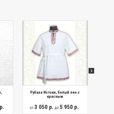
рубахи
Старорусские рубахи
,
Рубаха Истоки, белый лен с
Руба
красным
р.
3 050 р.
5 950 р.
2 
от
до
от