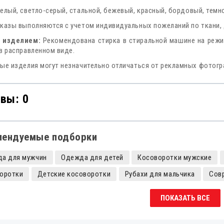
елый, светло-серый, стальной, бежевый, красный, бордовый, темн
казы выполняются с учетом индивидуальных пожеланий по ткани,
а изделием:
Рекомендована стирка в стиральной машине на режим
в расправленном виде.
ые изделия могут незначительно отличаться от рекламных фотог
вы: 0
мендуемые подборки
а для мужчин
Одежда для детей
Косоворотки мужские
оротки
Детские косоворотки
Рубахи для мальчика
Сов
нская одежда мужская
Мужские льняные косоворотки
Льн
ПОКАЗАТЬ ВСЕ
ие народные рубашки мужские
Льняные рубахи мужские
Сла
ие народные рубашки
Русские льняные рубахи
Холщовые ру