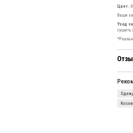
Цвет:
б
Ваши за
Уход з
сушить 
*Реальн
Отзы
Реко
Одежд
Косов
Славя
Русск
Русск