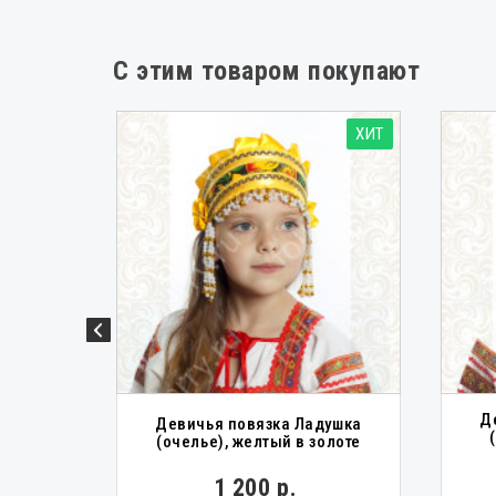
С этим товаром покупают
ХИТ
Д
Девичья повязка Ладушка
дко
(очелье), желтый в золоте
0 р.
1 200 р.