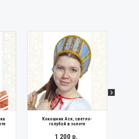
шка
Кокошник Ася, светло-
Ко
оте
голубой в золоте
1 200 р.