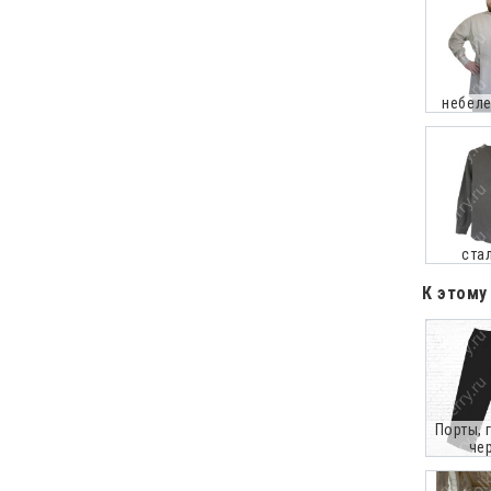
небеле
ста
К этому
Порты, 
че