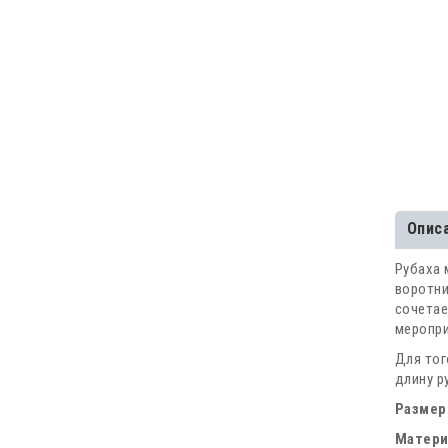
Опис
Рубаха 
воротн
сочета
меропри
Для тог
длину р
Размер
Матери