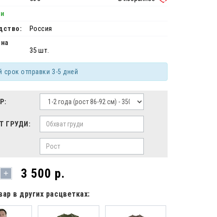
ии
дство:
Россия
 на
35 шт.
й срок отправки 3-5 дней
Р:
Т ГРУДИ:
3 500 р.
+
вар в других расцветках: