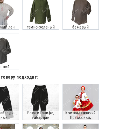
ный лен
темно-зеленый
бежевый
льной
 товару подходит:
габардин,
Брюки Галифе,
Костюм казачий
рный
габардин
Прасковья,
красно-бордовый,
женский