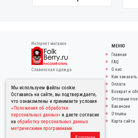
Интернет магазин
МЕНЮ
Главная
FAQ
О нас
Славянская одежда
Как заказать
© FolkBerry.ru.
Оплата
Мы используем файлы cookie.
2014-2026. Все права
Возврат и об
Оставаясь на сайте, вы подтверждаете,
защищены.
Оптовым пок
что ознакомлены и принимаете условия
Правовая информация
Вакансии
«Положения об обработке
Пользовательское соглашение
Отзывы
персональных данных»
и даете согласие
Политика в отношении
на
обработку персональных данных
Карта сайта
обработки персональных
метрическими программами
.
данных
Публичная оферта
Я согласен