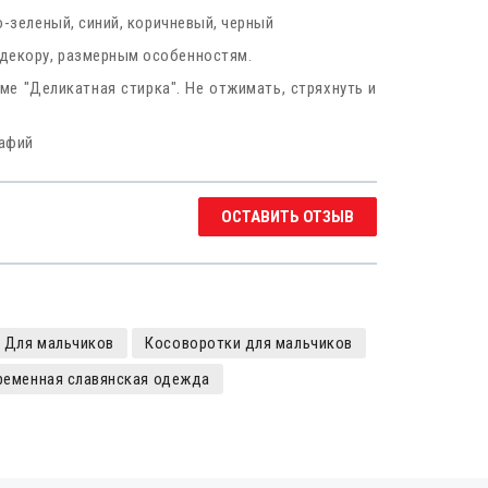
о-зеленый, синий, коричневый, черный
 декору, размерным особенностям.
е "Деликатная стирка". Не отжимать, стряхнуть и
рафий
ОСТАВИТЬ ОТЗЫВ
Для мальчиков
Косоворотки для мальчиков
ременная славянская одежда
яные косоворотки
вянские рубахи мужские
бахи
Русские народные сорочки