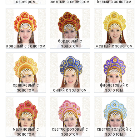
серебром
желтый с серебром
белый с золотом
бордовый с
красный с золотом
золотом
желтый с золотом
оранжевый с
фиолетовый с
золотом
синий с золотом
золотом
малиновый с
светло-розовый с
светло-голубой с
золотом
золотом
золотом