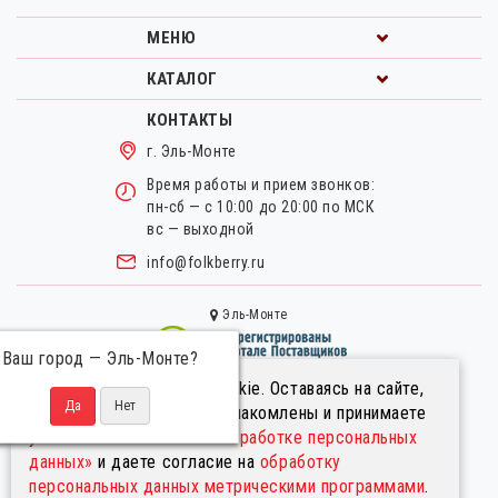
МЕНЮ
КАТАЛОГ
КОНТАКТЫ
г. Эль-Монте
Время работы и прием звонков:
пн-сб — с 10:00 до 20:00 по МСК
вс — выходной
info@folkberry.ru
Эль-Монте
Ваш город —
Эль-Монте
?
Мы используем файлы cookie. Оставаясь на сайте,
Правовая информация.
вы подтверждаете, что ознакомлены и принимаете
Пользовательское соглашение.
условия
«Положения об обработке персональных
Политика в отношении обработки персональных данных.
данных»
и даете согласие на
обработку
Информация на сайте не является публичной офертой
персональных данных метрическими программами
.