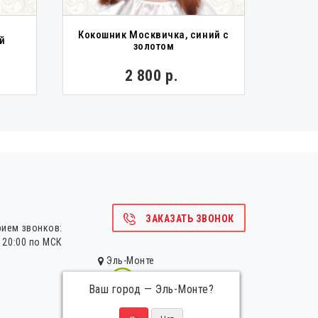
Кокошник Москвичка, синий с
К
й
золотом
фи
2 800 р.
ЗАКАЗАТЬ ЗВОНОК
рием звонков:
о 20:00 по МСК
Эль-Монте
Ваш город —
Эль-Монте
?