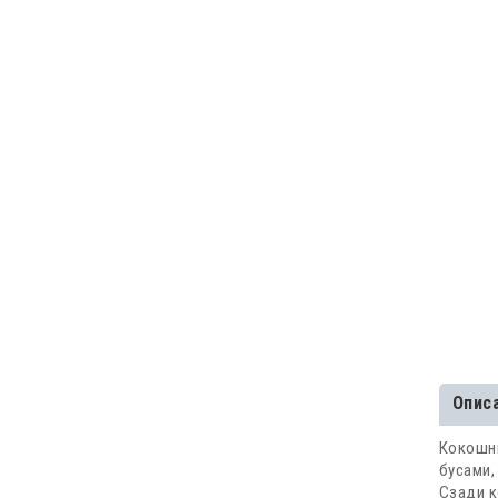
Опис
Кокошни
бусами,
Сзади к