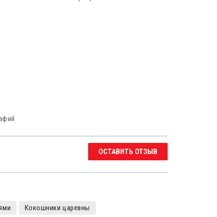
рафий
ОСТАВИТЬ ОТЗЫВ
ями
Кокошники царевны