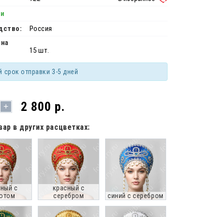
ии
дство:
Россия
 на
15 шт.
й срок отправки 3-5 дней
2 800 р.
+
вар в других расцветках:
ный с
красный с
отом
серебром
синий с серебром