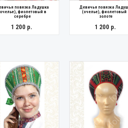
евичья повязка Ладушка
Девичья повязка Ладу
(очелье), фиолетовый в
(очелье), фиолетовый
серебре
золоте
1 200 р.
1 200 р.