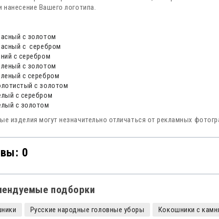
и нанесение Вашего логотипа.
расный с золотом
расный с серебром
иний с серебром
еленый с золотом
еленый с серебром
олотистый с золотом
елый с серебром
елый с золотом
ые изделия могут незначительно отличаться от рекламных фотог
вы: 0
мендуемые подборки
шники
Русские народные головные уборы
Кокошники с камн