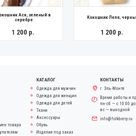
окошник Ася, зеленый в
Кокошник Леля, черны
серебре
1 200 р.
1 200 р.
КАТАЛОГ
КОНТАКТЫ
Одежда для мужчин
г. Эль-Монте
Одежда для женщин
Время работы и п
Одежда для детей
пн-сб — с 10:00 д
вс — выходной
Ткани
Аксессуары
info@folkberry.ru
мен товара
Обувь
упателям
Изделия под заказ