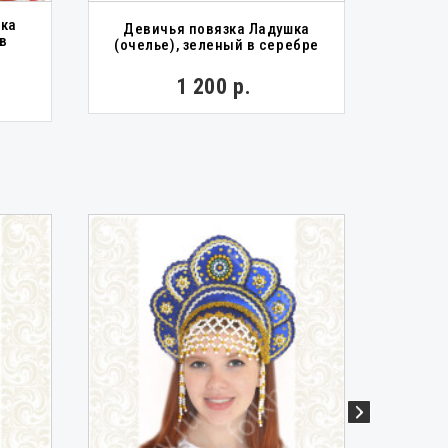
шка
Девичья повязка Ладушка
Кокош
 в
(очелье), зеленый в серебре
1 200 р.