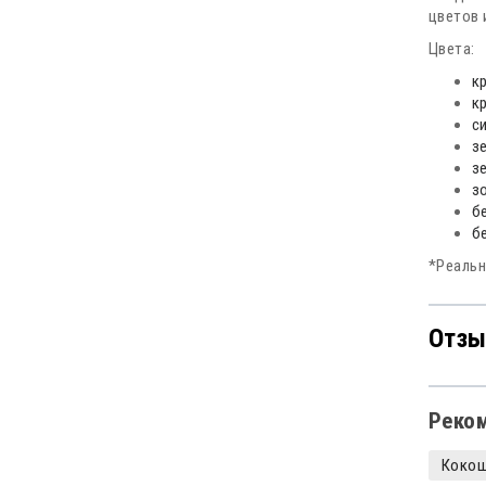
цветов 
Цвета:
к
к
с
з
з
з
б
б
*Реальн
Отзы
Реко
Коко