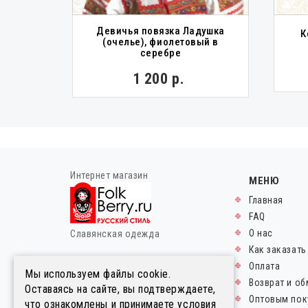
Девичья повязка Ладушка
льный
К
(очелье), фиолетовый в
ин
серебре
00 р.
1 200 р.
Интернет магазин
МЕНЮ
Главная
FAQ
О нас
Славянская одежда
Как заказать
© FolkBerry.ru.
Оплата
Мы используем файлы cookie.
2014-2026. Все права
Возврат и об
Оставаясь на сайте, вы подтверждаете,
защищены.
Оптовым пок
что ознакомлены и принимаете условия