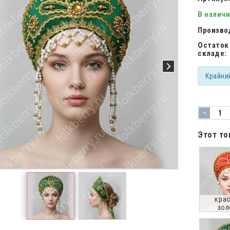
В налич
Произво
Остаток
складе:
Крайни
-
Этот то
крас
зол