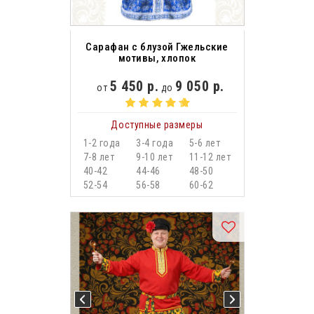
Сарафан с блузой Гжельские
мотивы, хлопок
5 450 р.
9 050 р.
от
до
Доступные размеры
1-2 года
3-4 года
5-6 лет
7-8 лет
9-10 лет
11-12 лет
40-42
44-46
48-50
52-54
56-58
60-62