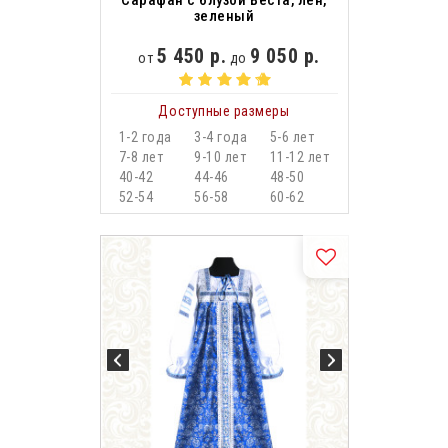
Сарафан с блузой Веста, лён,
зеленый
5 450 р.
9 050 р.
от
до
Доступные размеры
1-2 года
3-4 года
5-6 лет
7-8 лет
9-10 лет
11-12 лет
40-42
44-46
48-50
52-54
56-58
60-62