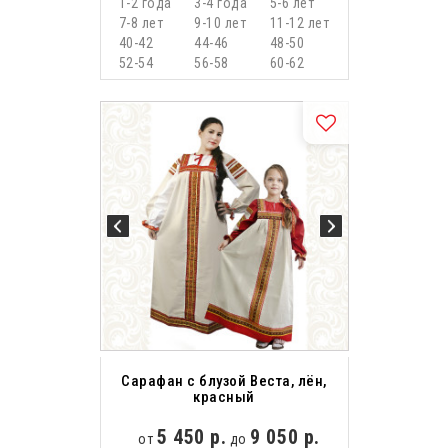
1-2 года
3-4 года
5-6 лет
7-8 лет
9-10 лет
11-12 лет
40-42
44-46
48-50
52-54
56-58
60-62
Сарафан с блузой Веста, лён,
красный
5 450 р.
9 050 р.
от
до