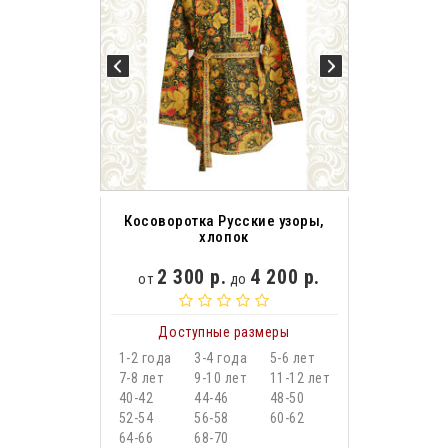
Косоворотка Русские узоры,
хлопок
2 300 р.
4 200 р.
от
до
Доступные размеры
1-2 года
3-4 года
5-6 лет
7-8 лет
9-10 лет
11-12 лет
40-42
44-46
48-50
52-54
56-58
60-62
64-66
68-70