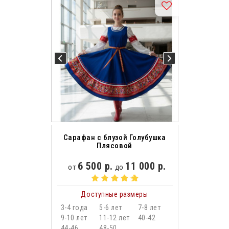
Сарафан с блузой Голубушка
Плясовой
6 500 р.
11 000 р.
от
до
Доступные размеры
3-4 года
5-6 лет
7-8 лет
9-10 лет
11-12 лет
40-42
44-46
48-50