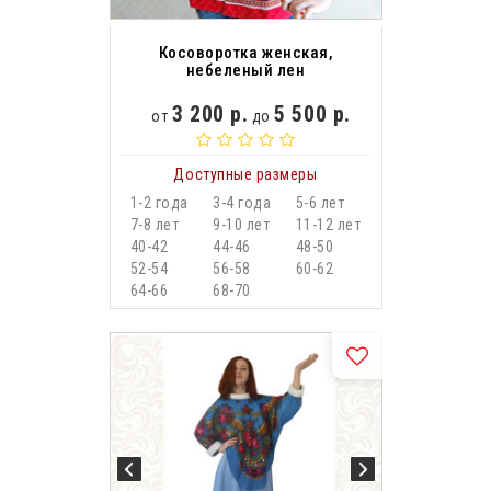
Косоворотка женская,
небеленый лен
3 200 р.
5 500 р.
от
до
Доступные размеры
1-2 года
3-4 года
5-6 лет
7-8 лет
9-10 лет
11-12 лет
40-42
44-46
48-50
52-54
56-58
60-62
64-66
68-70