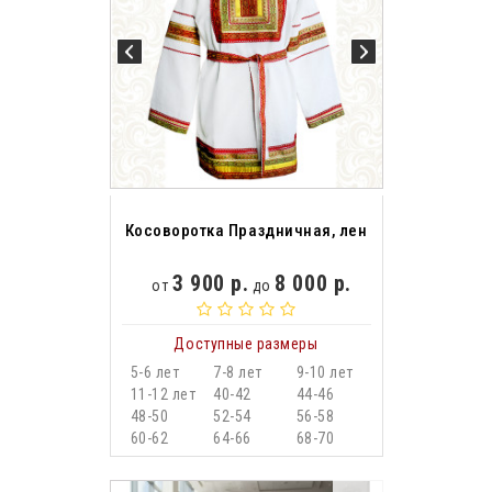
Косоворотка Праздничная, лен
3 900 р.
8 000 р.
от
до
Доступные размеры
5-6 лет
7-8 лет
9-10 лет
11-12 лет
40-42
44-46
48-50
52-54
56-58
60-62
64-66
68-70