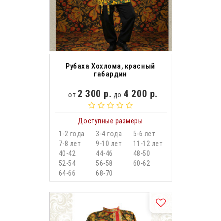
Рубаха Хохлома, красный
габардин
2 300 р.
4 200 р.
от
до
Доступные размеры
1-2 года
3-4 года
5-6 лет
7-8 лет
9-10 лет
11-12 лет
40-42
44-46
48-50
52-54
56-58
60-62
64-66
68-70