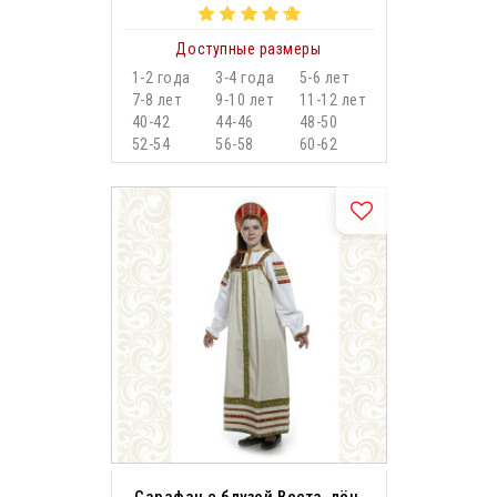
Доступные размеры
1-2 года
3-4 года
5-6 лет
7-8 лет
9-10 лет
11-12 лет
40-42
44-46
48-50
52-54
56-58
60-62