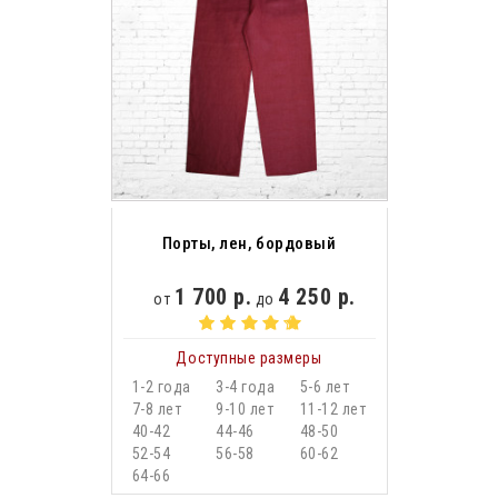
Порты, лен, бордовый
1 700 р.
4 250 р.
от
до
Доступные размеры
1-2 года
3-4 года
5-6 лет
7-8 лет
9-10 лет
11-12 лет
40-42
44-46
48-50
52-54
56-58
60-62
64-66