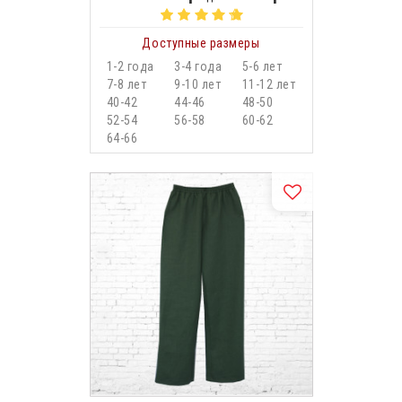
Доступные размеры
1-2 года
3-4 года
5-6 лет
7-8 лет
9-10 лет
11-12 лет
40-42
44-46
48-50
52-54
56-58
60-62
64-66