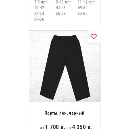
7-8 лет
9-10 лет
11-12 лет
40-42
44-46
48-50
52-54
56-58
60-62
64-66
Порты, лен, черный
1 700 р.
4 250 р.
от
до