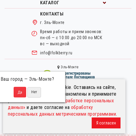
КАТАЛОГ
КОНТАКТЫ
г. Эль-Монте
Время работы и прием звонков:
пн-сб — с 10:00 до 20:00 по МСК
вс — выходной
info@folkberry.ru
Эль-Монте
Ваш город —
Эль-Монте
?
Мы используем файлы cookie. Оставаясь на сайте,
Правовая информация.
вы подтверждаете, что ознакомлены и принимаете
Пользовательское соглашение.
условия
«Положения об обработке персональных
Политика в отношении обработки персональных данных.
данных»
и даете согласие на
обработку
Информация на сайте не является публичной офертой
персональных данных метрическими программами
.
© FolkBerry.ru.
Я согласен
2014-2026. Все права защищены.