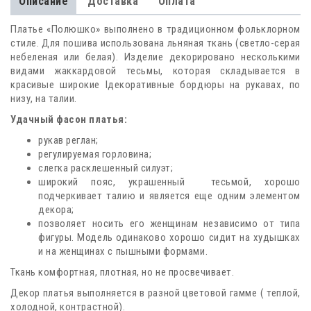
Описание
Доставка
Оплата
Платье «Полюшко» выполнено в традиционном фольклорном
стиле. Для пошива использована льняная ткань (светло-серая
небеленая или белая). Изделие декорировано несколькими
видами жаккардовой тесьмы, которая складывается в
красивые широкие lдекоративные бордюры на рукавах, по
низу, на талии.
Удачный фасон платья:
рукав реглан;
регулируемая горловина;
слегка расклешенный силуэт;
широкий пояс, украшенный тесьмой, хорошо
подчеркивает талию и является еще одним элементом
декора;
позволяет носить его женщинам независимо от типа
фигуры. Модель одинаково хорошо сидит на худышках
и на женщинах с пышными формами.
Ткань комфортная, плотная, но не просвечивает.
Декор платья выполняется в разной цветовой гамме ( теплой,
холодной, контрастной).