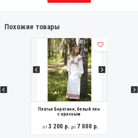
Русские народные платья
Славянские платья
Платья в русском стиле
Современная славянская одежда
Похожие товары
Платья в современном стиле
Славянская одежда женская
Длинные русские народные платья
Славянские платья из льна
Славянские платья для девочки
Платье Берегиня, белый лен
с красным
3 200 р.
7 000 р.
от
до