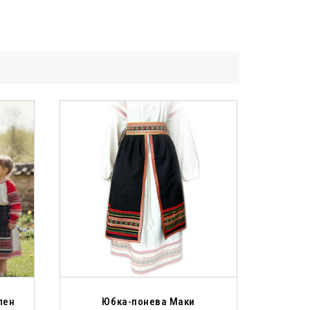
лен
Юбка-понева Маки