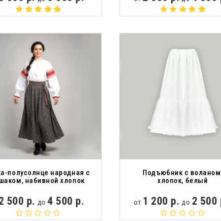
а-полусолнце народная с
Подъюбник с воланом
шаком, набивной хлопок
хлопок, белый
2 500 р.
4 500 р.
1 200 р.
2 500 
до
от
до