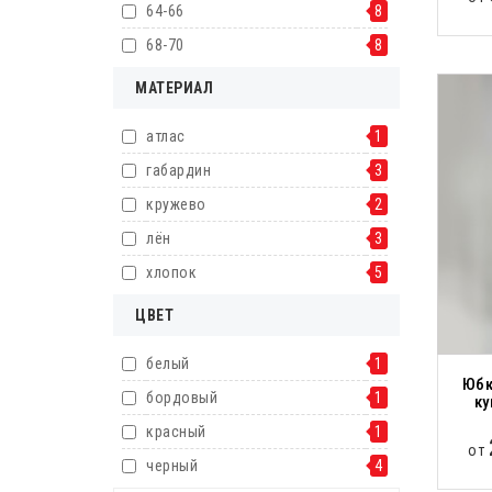
64-66
8
68-70
8
МАТЕРИАЛ
атлас
1
габардин
3
кружево
2
лён
3
хлопок
5
ЦВЕТ
белый
1
Юбк
бордовый
1
ку
красный
1
от
черный
4