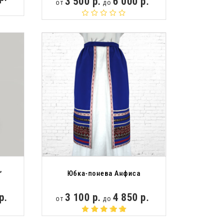
3 500 р.
6 000 р.
от
до
,
Юбка-понева Анфиса
р.
3 100 р.
4 850 р.
от
до