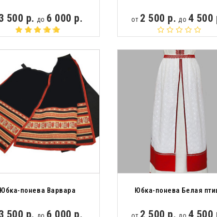
3 500 р.
6 000 р.
2 500 р.
4 500 
до
от
до
Юбка-понева Варвара
Юбка-понева Белая пти
3 500 р.
6 000 р.
2 500 р.
4 500 
до
от
до