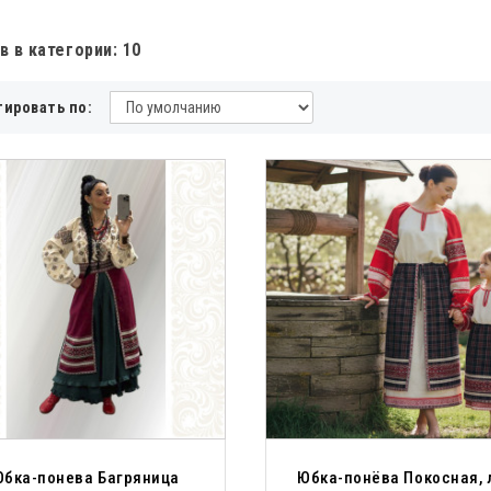
в в категории: 10
тировать по:
бка-понева Багряница
Юбка-понёва Покосная, 