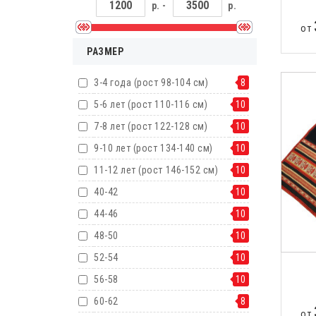
р. -
р.
от
РАЗМЕР
3-4 года (рост 98-104 см)
8
5-6 лет (рост 110-116 см)
10
7-8 лет (рост 122-128 см)
10
9-10 лет (рост 134-140 см)
10
11-12 лет (рост 146-152 см)
10
40-42
10
44-46
10
48-50
10
52-54
10
56-58
10
60-62
8
от