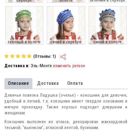
серебре
золоте
зеленый в серебре
зеленый в золоте
синий в серебре
синий в золоте
(Отзывы: 1)
Доставка в:
Эль-Монте
изменить регион
Описание
Доставка
Оплата
Девичья повязка Ладушка (очелье) - кокошник для девочек,
удобный и легкий, т.к. кокошник имеет твердое основание и
мягкую прокладку. Также хорошо подходит девушкам и
женщинам.
Кокошник выполнен из атласа, декорирован жаккардовой
тесьмой, "вьюнком", атласной лентой, бусинами.