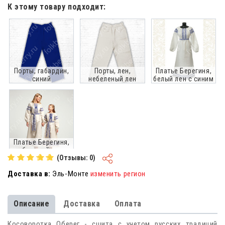
зеленым
лен белый с синим
небеленый лён
К этому товару подходит:
Порты, габардин,
Порты, лен,
Платье Берегиня,
синий
небеленый лен
белый лен с синим
Платье Берегиня,
небеленый лен с
(Отзывы: 0)
синим
Доставка в:
Эль-Монте
изменить регион
Описание
Доставка
Оплата
Косоворотка Оберег - сшита с учетом русских традиций