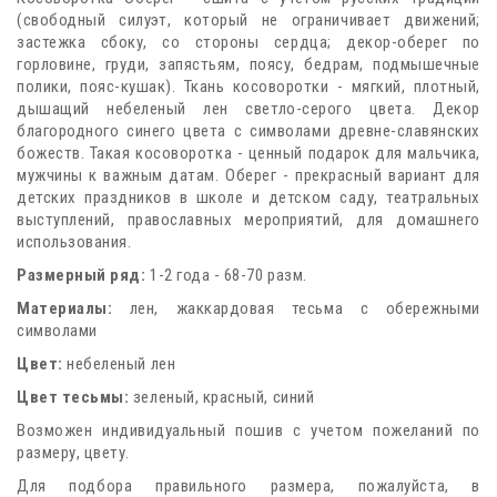
(свободный силуэт, который не ограничивает движений;
застежка сбоку, со стороны сердца; декор-оберег по
горловине, груди, запястьям, поясу, бедрам, подмышечные
полики, пояс-кушак). Ткань косоворотки - мягкий, плотный,
дышащий небеленый лен светло-серого цвета. Декор
благородного синего цвета с символами древне-славянских
божеств. Такая косоворотка - ценный подарок для мальчика,
мужчины к важным датам. Оберег - прекрасный вариант для
детских праздников в школе и детском саду, театральных
выступлений, православных мероприятий, для домашнего
использования.
Размерный ряд:
1-2 года - 68-70 разм.
Материалы:
лен, жаккардовая тесьма с обережными
символами
Цвет:
небеленый лен
Цвет тесьмы:
зеленый, красный, синий
Возможен индивидуальный пошив с учетом пожеланий по
размеру, цвету.
Для подбора правильного размера, пожалуйста, в