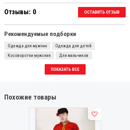
Отзывы: 0
ОСТАВИТЬ ОТЗЫВ
Рекомендуемые подборки
Одежда для мужчин
Одежда для детей
Косоворотки мужские
Для мальчиков
Косоворотки для мальчиков
Николай
Косоворотки
ПОКАЗАТЬ ВСЕ
Детские косоворотки
Косоворотки для девочек
Косоворотки женские
Рубахи для мальчика
Костюмы на Масленицу
Похожие товары
Современная славянская одежда
Славянская одежда мужская
Русские народные рубашки мужские