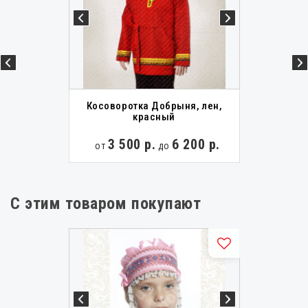
Славянские рубахи мужские
Русские народные рубашки
Русские народные сорочки
Славянские рубахи
Детские славянские рубахи
Старославянские рубахи
Старорусские рубахи
Костюмы Масленица взрослые
Косоворотка Добрыня, лен,
красный
Костюмы Масленица детские
3 500 р.
6 200 р.
от
до
С этим товаром покупают