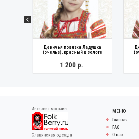
еный в
Девичья повязка Ладушка
Д
(очелье), красный в золоте
(о
1 200 р.
Интернет магазин
МЕНЮ
Главная
FAQ
О нас
Славянская одежда