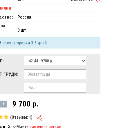
личии
дство:
Россия
 на
0 шт.
й срок отправки 3-5 дней
Р:
Т ГРУДИ:
9 700 р.
+
(Отзывы: 1)
 в:
Эль-Монте
изменить регион