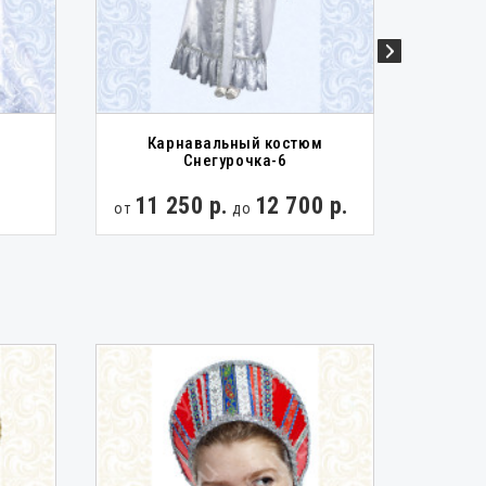
Карнавальный костюм
и
Кос
Снегурочка-6
11 250 р.
12 700 р.
5 
от
до
от