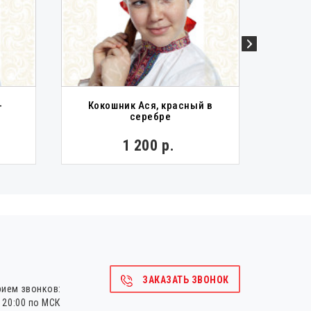
-
Кокошник Ася, красный в
Сараф
серебре
габ
1 200 р.
5 
от
ЗАКАЗАТЬ ЗВОНОК
рием звонков:
о 20:00 по МСК