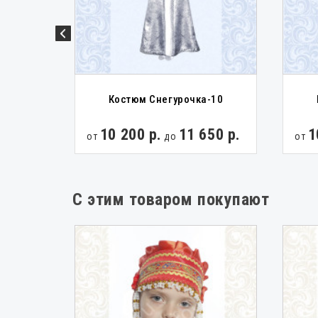
яжна
Костюм Снегурочка-10
00 р.
10 200 р.
11 650 р.
1
от
до
от
С этим товаром покупают