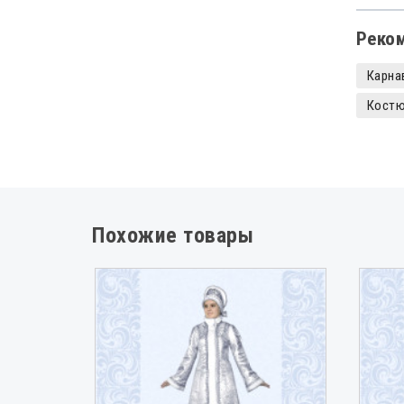
Реко
Карна
Костю
Костю
Похожие товары