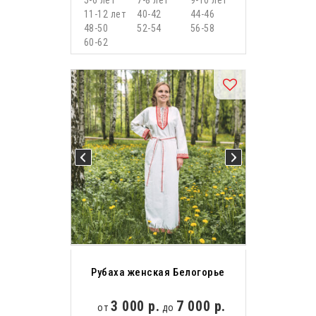
5-6 лет
7-8 лет
9-10 лет
11-12 лет
40-42
44-46
48-50
52-54
56-58
60-62
Рубаха женская Белогорье
3 000 р.
7 000 р.
от
до