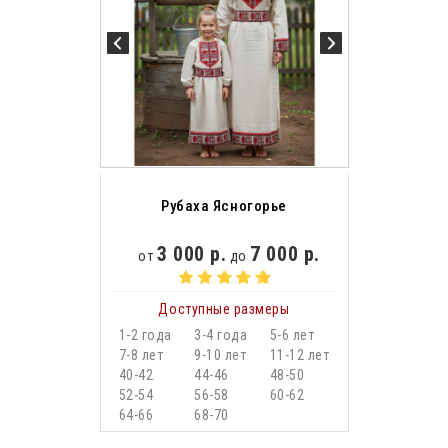
Рубаха Ясногорье
3 000 р.
7 000 р.
от
до
Доступные размеры
1-2 года
3-4 года
5-6 лет
7-8 лет
9-10 лет
11-12 лет
40-42
44-46
48-50
52-54
56-58
60-62
64-66
68-70