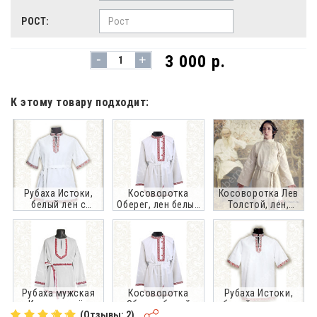
РОСТ:
-
3 000 р.
+
К этому товару подходит:
Рубаха Истоки,
Косоворотка
Косоворотка Лев
белый лен с
Оберег, лен белый
Толстой, лен,
красным
с красным
белый
Рубаха мужская
Косоворотка
Рубаха Истоки,
Колосок, лён
Оберег, белый
белый хлопок с
(Отзывы: 2)
белый, декор
хлопок с красным
красным