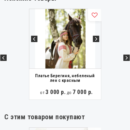
Славянские рубахи женские
Русские народные рубашки
Покосные рубахи
Русские льняные рубахи
Холщовые рубахи
Русские народные сорочки
Славянские рубахи
Старославянские рубахи
Старорусские рубахи
Платье Берегиня, небеленый
лен с красным
3 000 р.
7 000 р.
от
до
С этим товаром покупают