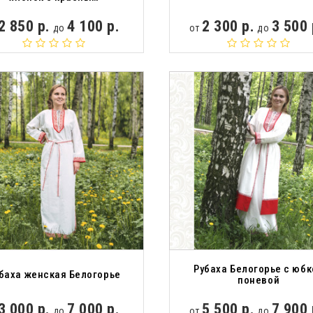
2 850 р.
4 100 р.
2 300 р.
3 500 
до
от
до
Рубаха Белогорье с юбк
баха женская Белогорье
поневой
3 000 р.
7 000 р.
5 500 р.
7 900 
до
от
до