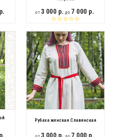
р.
3 000 р.
7 000 р.
от
до
ой
Рубаха женская Славянская
р.
3 000 р.
7 000 р.
от
до