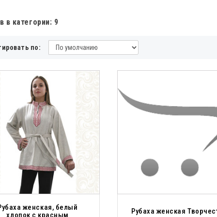
в в категории: 9
тировать по:
Рубаха женская, белый
Рубаха женская Творчес
хлопок с красным