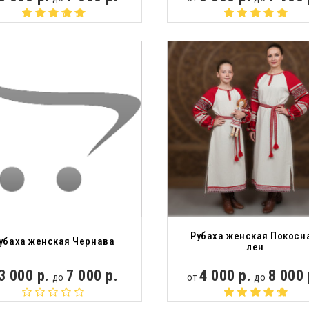
Рубаха женская Покосн
убаха женская Чернава
лен
3 000 р.
7 000 р.
4 000 р.
8 000 
до
от
до