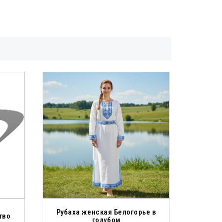
Рубаха женская Белогорье в
тво
голубом