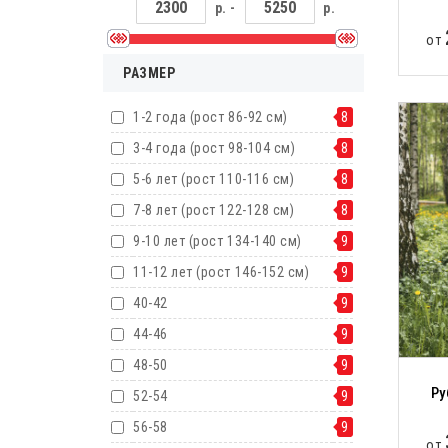
р. -
р.
от
РАЗМЕР
1-2 года (рост 86-92 см)
8
3-4 года (рост 98-104 см)
8
5-6 лет (рост 110-116 см)
8
7-8 лет (рост 122-128 см)
8
9-10 лет (рост 134-140 см)
9
11-12 лет (рост 146-152 см)
9
40-42
9
44-46
9
48-50
9
Ру
52-54
9
56-58
9
от