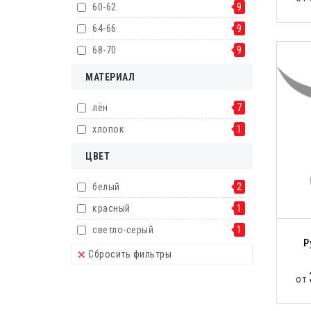
60-62
9
64-66
9
68-70
9
МАТЕРИАЛ
лён
7
хлопок
1
ЦВЕТ
белый
2
красный
1
светло-серый
1
Р
Сбросить фильтры
от