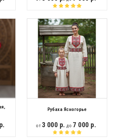
ая,
Рубаха Ясногорье
р.
3 000 р.
7 000 р.
от
до