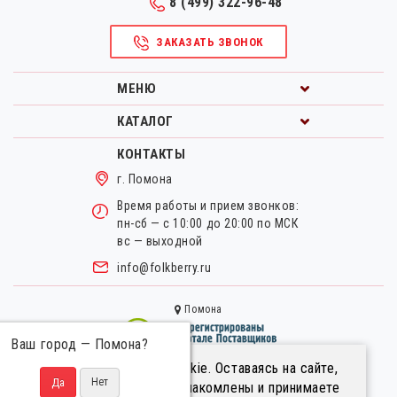
8 (499) 322-96-48
ЗАКАЗАТЬ ЗВОНОК
МЕНЮ
КАТАЛОГ
КОНТАКТЫ
г. Помона
Время работы и прием звонков:
пн-сб — с 10:00 до 20:00 по МСК
вс — выходной
info@folkberry.ru
Помона
Ваш город —
Помона
?
Мы используем файлы cookie. Оставаясь на сайте,
Правовая информация.
вы подтверждаете, что ознакомлены и принимаете
Пользовательское соглашение.